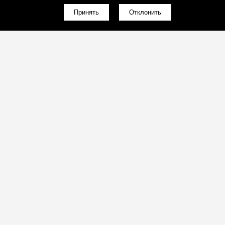
Принять
Отклонить
(096)-857-51-95
Обратный звонок
Обратный звонок
sales@vakula-art.com.ua
Почта для расчётов