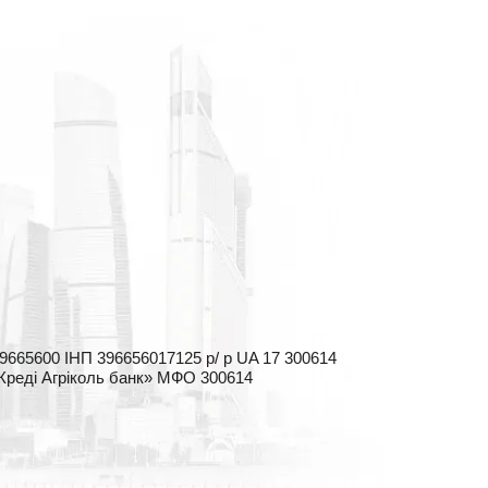
665600 ІНП 396656017125 р/ р UA 17 300614
«Креді Агріколь банк» МФО 300614