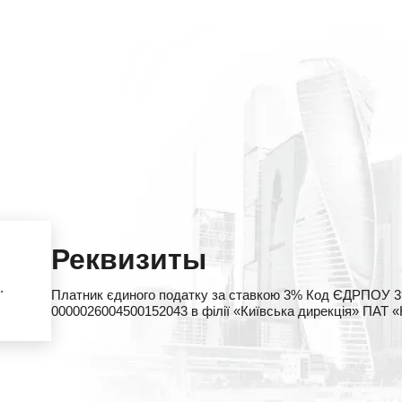
Реквизиты
.
Платник єдиного податку за ставкою 3% Код ЄДРПОУ 39
0000026004500152043 в філії «Київська дирекція» ПАТ 