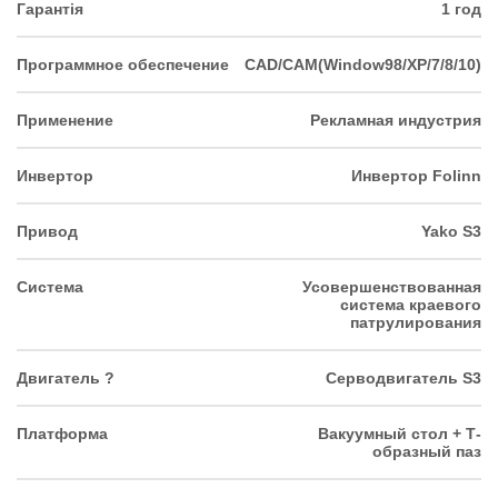
Гарантія
1 год
Программное обеспечение
CAD/CAM(Window98/XP/7/8/10)
Применение
Рекламная индустрия
Инвертор
Инвертор Folinn
Привод
Yako S3
Система
Усовершенствованная
система краевого
патрулирования
Двигатель ?
Серводвигатель S3
Платформа
Вакуумный стол + Т-
образный паз